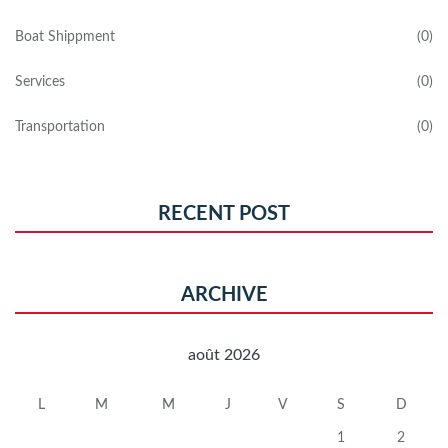
Boat Shippment
0
Services
0
Transportation
0
RECENT POST
ARCHIVE
août 2026
L
M
M
J
V
S
D
1
2