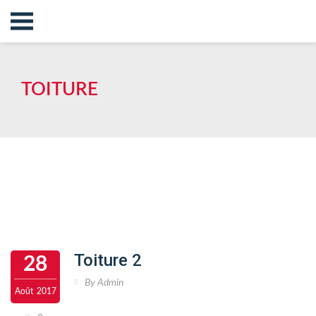
TOITURE
Toiture 2
28
By
Admin
Août
2017